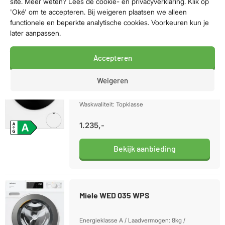
site. Meer weten? Lees de cookie- en privacyverklaring. Klik op
'Oké' om te accepteren. Bij weigeren plaatsen we alleen
Bekijk aanbieding
functionele en beperkte analytische cookies. Voorkeuren kun je
later aanpassen.
Accepteren
Siemens WG56B2ABNL
Weigeren
Energieklasse A-30% / Laadvermogen: 10kg /
Geluidsniveau centrifugeren 74dB /
Waskwaliteit: Topklasse
1.235,-
Bekijk aanbieding
Miele WED 035 WPS
Energieklasse A / Laadvermogen: 8kg /