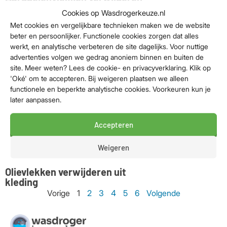
uit kleding
Cookies op Wasdrogerkeuze.nl
Met cookies en vergelijkbare technieken maken we de website
Vet & olie
door
Ivo
beter en persoonlijker. Functionele cookies zorgen dat alles
Yoghurtvlekken verwijderen uit
werkt, en analytische verbeteren de site dagelijks. Voor nuttige
kleding
advertenties volgen we gedrag anoniem binnen en buiten de
site. Meer weten? Lees de cookie- en privacyverklaring. Klik op
Vet & olie
door
Ivo
'Oké' om te accepteren. Bij weigeren plaatsen we alleen
Botervlekken verwijderen uit
functionele en beperkte analytische cookies. Voorkeuren kun je
kleding
later aanpassen.
Vet & olie
door
Ivo
Accepteren
Dressingvlek verwijderen uit
kleding
Weigeren
Vet & olie
door
Ivo
Olievlekken verwijderen uit
kleding
Vorige
1
2
3
4
5
6
Volgende