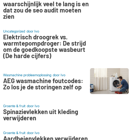
waarschijnlijk veel te lang is en
dat zou de seo audit moeten
zien
Uncategorized
door
Ivo
Elektrisch droogrek vs.
warmtepompdroger: De strijd
om de goedkoopste wasbeurt
(De harde cijfers)
Wasmachine probleemoplossing
door
Ivo
AEG wasmachine foutcodes:
Zo los je de storingen zelf op
Groente & fruit
door
Ivo
Spinazievlekken uit kleding
verwijderen
Groente & fruit
door
Ivo
Aardbeienvlekken verwijderen