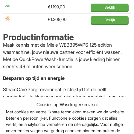
€1.199,00
Bekijk
€1.309,00
Bekijk
Productinformatie
Maak kennis met de Miele WEB395WPS 125 edition
wasmachine, jouw nieuwe partner voor efficiënt wassen.
Met de QuickPowerWash-functie is jouw kleding binnen
slechts 49 minuten weer schoon.
Besparen op tijd en energie
SteamCare zorgt ervoor dat je strijktijd tot de helft
vermindert. Je kleding wordt niet alleen opgefrist, maar ook
behandeld alsof het net gestreken is. Bovendien bespaar je
Cookies op Wasdrogerkeuze.nl
veel energie dankzij het A -20% energielabel.
Met cookies en vergelijkbare technieken maken we de website
beter en persoonlijker. Functionele cookies zorgen dat alles
Innovatief en verbonden
werkt, en analytische verbeteren de site dagelijks. Voor nuttige
advertenties volgen we gedrag anoniem binnen en buiten de
Dankzij Miele@home verbind je al jouw slimme