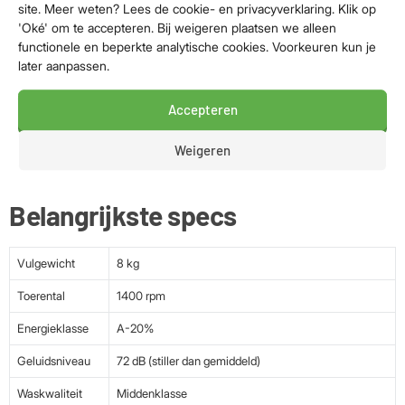
site. Meer weten? Lees de cookie- en privacyverklaring. Klik op
huishoudelijke apparaten moeiteloos voor meer gemak en
'Oké' om te accepteren. Bij weigeren plaatsen we alleen
mogelijkheden. Vertrouw op 20 jaar duurzame
functionele en beperkte analytische cookies. Voorkeuren kun je
wasbehandeling met de betrouwbare kwaliteit van Miele.
later aanpassen.
Efficiënt en snel
Accepteren
Met QuickPowerWash geniet je van snelle prestaties zonder
Weigeren
in te boeten aan efficiëntie. Binnen een mum van tijd zijn je
kleren weer als nieuw.
Belangrijkste specs
Vulgewicht
8 kg
Toerental
1400 rpm
Energieklasse
A-20%
Geluidsniveau
72 dB (stiller dan gemiddeld)
Waskwaliteit
Middenklasse