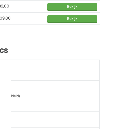
89,00
Bekijk
309,00
Bekijk
ecs
an gemiddeld)
e
r