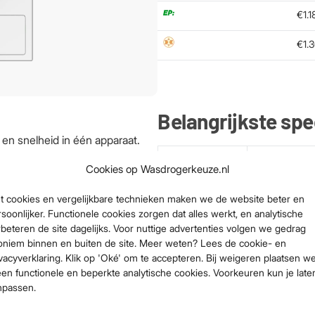
€1.1
€1.
Belangrijkste sp
 snelheid in één apparaat.
n wasgoed in slechts 49
Vulgewicht
10 kg
Cookies op Wasdrogerkeuze.nl
Toerental
1400 rpm
t cookies en vergelijkbare technieken maken we de website beter en
Energieklasse
A
soonlijker. Functionele cookies zorgen dat alles werkt, en analytische
 in te boeten op reinheid.
beteren de site dagelijks. Voor nuttige advertenties volgen we gedrag
Geluidsniveau
71 dB (stiller d
oniem binnen en buiten de site. Meer weten? Lees de cookie- en
vacyverklaring. Klik op 'Oké' om te accepteren. Bij weigeren plaatsen w
Waskwaliteit
Middenklasse
een functionele en beperkte analytische cookies. Voorkeuren kun je late
Klasse
Veiligst
npassen.
jktijd aanzienlijk verkort.
waterbeveiliging