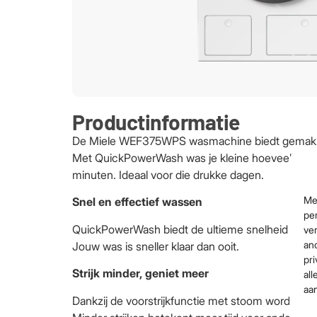
Productinformatie
De Miele WEF375WPS wasmachine biedt gemak en
Met QuickPowerWash was je kleine hoeveelhede
minuten. Ideaal voor die drukke dagen.
Me
Snel en effectief wassen
per
QuickPowerWash biedt de ultieme snelheid zonder
ver
an
Jouw was is sneller klaar dan ooit.
pri
Strijk minder, geniet meer
all
aa
Dankzij de voorstrijkfunctie met stoom wordt de stri