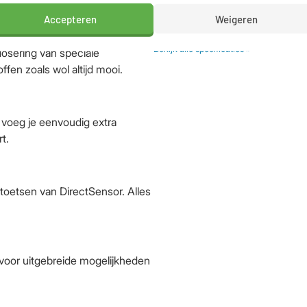
ngen.
Handige extra’s
Startuitstel / E
Accepteren
Weigeren
Beladingssenso
Bekijk alle specificaties »
osering van speciale
ffen zoals wol altijd mooi.
 voeg je eenvoudig extra
t.
oetsen van DirectSensor. Alles
voor uitgebreide mogelijkheden