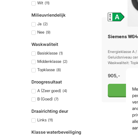
Wit
(
11
)
Milieuvriendelijk
Ja
(
2
)
Nee
(
9
)
Siemens WG
Waskwaliteit
Energieklasse A /
Basisklasse
(
1
)
Geluidsniveau cen
Middenklasse
(
2
)
Waskwaliteit: Top
Topklasse
(
8
)
905,-
Droogresultaat
Me
Beki
A (Zeer goed)
(
4
)
per
B (Goed)
(
7
)
ver
an
Draairichting deur
pri
Links
(
11
)
all
aa
Klasse waterbeveiliging