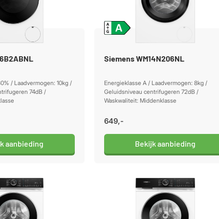
56B2ABNL
Siemens WM14N206NL
30% / Laadvermogen: 10kg /
Energieklasse A / Laadvermogen: 8kg /
trifugeren 74dB /
Geluidsniveau centrifugeren 72dB /
klasse
Waskwaliteit: Middenklasse
649,-
jk aanbieding
Bekijk aanbieding