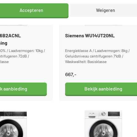
Accepteren
Weigeren
56B2ACNL
Siemens WU14UT20NL
sing
30% / Laadvermogen: 10kg /
Energieklasse A / Laadvermogen: 8kg /
trifugeren 72dB /
Geluidsniveau centrifugeren 71dB /
klasse
Waskwaliteit: Basisklasse
667,-
jk aanbieding
Bekijk aanbieding