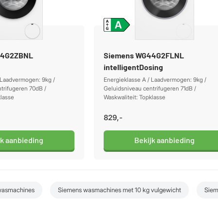
44G2ZBNL
Siemens WG44G2FLNL
intelligentDosing
 Laadvermogen: 9kg /
Energieklasse A / Laadvermogen: 9kg /
trifugeren 70dB /
Geluidsniveau centrifugeren 71dB /
klasse
Waskwaliteit: Topklasse
829,-
jk aanbieding
Bekijk aanbieding
wasmachines
Siemens wasmachines met 10 kg vulgewicht
Siem