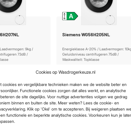
46H207NL
Siemens WG56H205NL
 Laadvermogen: 9kg /
Energieklasse A-20% / Laadvermogen: 10kg
trifugeren 73dB /
Geluidsniveau centrifugeren 75dB /
klasse
Waskwaliteit: Topklasse
Cookies op Wasdrogerkeuze.nl
928,-
t cookies en vergelijkbare technieken maken we de website beter en
jk aanbieding
Bekijk aanbieding
soonlijker. Functionele cookies zorgen dat alles werkt, en analytische
beteren de site dagelijks. Voor nuttige advertenties volgen we gedrag
oniem binnen en buiten de site. Meer weten? Lees de cookie- en
vacyverklaring. Klik op 'Oké' om te accepteren. Bij weigeren plaatsen w
een functionele en beperkte analytische cookies. Voorkeuren kun je late
npassen.