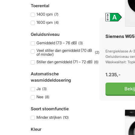
Toerental
1400 rpm
(
7
)
1600 rpm
(
4
)
Geluidsniveau
Siemens WG
Gemiddeld (73 – 76 dB)
(
3
)
Veel stiller dan gemiddeld (70 dB
Energieklasse A-
(
2
)
of minder)
Geluidsniveau cen
Stiller dan gemiddeld (71 – 72 dB)
(
6
)
Waskwaliteit: Top
Automatische
1.235,-
wasmiddeldosering
Beki
Ja
(
3
)
Nee
(
8
)
Soort stoomfunctie
Minder strijken
(
10
)
Kleur