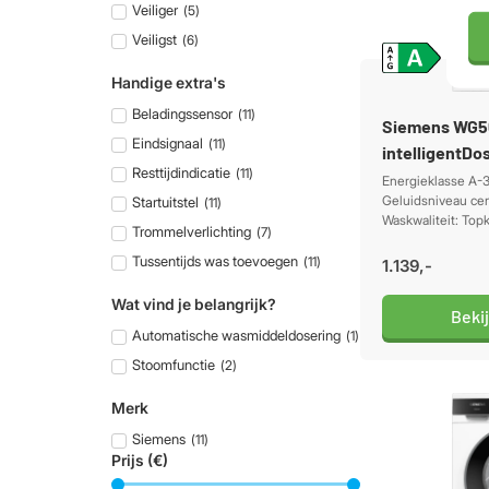
Veiliger
(
5
)
Veiligst
(
6
)
Handige extra's
Beladingssensor
(
11
)
Siemens WG
Eindsignaal
(
11
)
intelligentDo
Resttijdindicatie
(
11
)
Energieklasse A-
Geluidsniveau cen
Startuitstel
(
11
)
Waskwaliteit: Top
Trommelverlichting
(
7
)
Tussentijds was toevoegen
(
11
)
1.139,-
Wat vind je belangrijk?
Beki
Automatische wasmiddeldosering
(
1
)
Stoomfunctie
(
2
)
Merk
Siemens
(
11
)
Prijs (€)