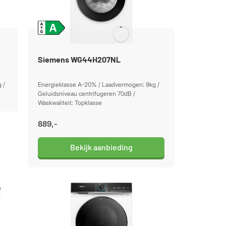
Siemens WG44H207NL
 /
Energieklasse A-20% / Laadvermogen: 9kg /
Geluidsniveau centrifugeren 70dB /
Waskwaliteit: Topklasse
889,-
Bekijk aanbieding
e
r