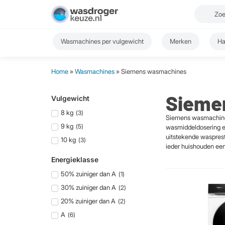
Wasmachines per vulgewicht
Merken
Ha
Home
»
Wasmachines
» Siemens wasmachines
Sieme
Vulgewicht
8 kg
(
3
)
Siemens wasmachines 
9 kg
(
5
)
wasmiddeldosering 
uitstekende wasprest
10 kg
(
3
)
ieder huishouden een
Energieklasse
50% zuiniger dan A
(
1
)
30% zuiniger dan A
(
2
)
20% zuiniger dan A
(
2
)
A
(
6
)