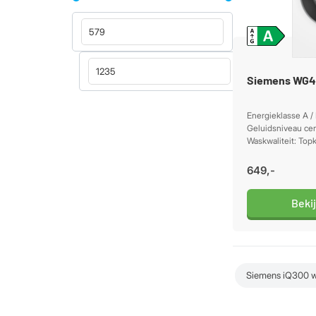
Siemens WG
Energieklasse A /
Geluidsniveau cen
Waskwaliteit: Top
649,-
Beki
Siemens iQ300 