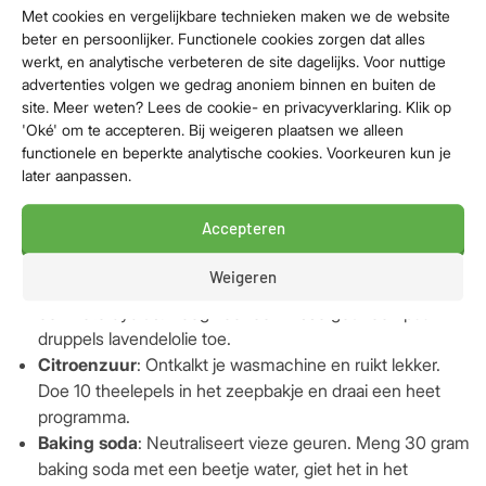
kleding verwijderen. Toch raden we af ze te gebruiken voor
Met cookies en vergelijkbare technieken maken we de website
beter en persoonlijker. Functionele cookies zorgen dat alles
het wassen van kleding. De chemicaliën in deze tabletten
werkt, en analytische verbeteren de site dagelijks. Voor nuttige
kunnen de stoffen namelijk beschadigen. Gebruik deze
advertenties volgen we gedrag anoniem binnen en buiten de
methode dus alleen in een lege wasmachine.
site. Meer weten? Lees de cookie- en privacyverklaring. Klik op
'Oké' om te accepteren. Bij weigeren plaatsen we alleen
Alternatieven
functionele en beperkte analytische cookies. Voorkeuren kun je
later aanpassen.
Wil je liever geen vaatwastabletten gebruiken? Dan zijn er
ook natuurlijke alternatieven die goed werken. Denk aan
Accepteren
azijn, citroenzuur en baking soda.
Weigeren
Azijn
: Giet een kopje witte azijn in het zeepbakje en draai
een hete cyclus. Voeg voor een frisse geur een paar
druppels lavendelolie toe.
Citroenzuur
: Ontkalkt je wasmachine en ruikt lekker.
Doe 10 theelepels in het zeepbakje en draai een heet
programma.
Baking soda
: Neutraliseert vieze geuren. Meng 30 gram
baking soda met een beetje water, giet het in het