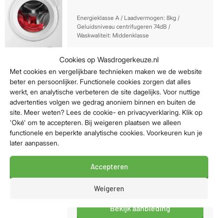
Energieklasse A / Laadvermogen: 8kg /
Geluidsniveau centrifugeren 74dB /
Waskwaliteit: Middenklasse
499,-
Cookies op Wasdrogerkeuze.nl
Met cookies en vergelijkbare technieken maken we de website
Bekijk aanbieding
beter en persoonlijker. Functionele cookies zorgen dat alles
werkt, en analytische verbeteren de site dagelijks. Voor nuttige
advertenties volgen we gedrag anoniem binnen en buiten de
site. Meer weten? Lees de cookie- en privacyverklaring. Klik op
'Oké' om te accepteren. Bij weigeren plaatsen we alleen
AEG LR86CB86 PowerCare
functionele en beperkte analytische cookies. Voorkeuren kun je
later aanpassen.
Energieklasse A-20% / Laadvermogen: 8kg /
Geluidsniveau centrifugeren 75dB /
Waskwaliteit: Middenklasse
Accepteren
729,-
Weigeren
Bekijk aanbieding