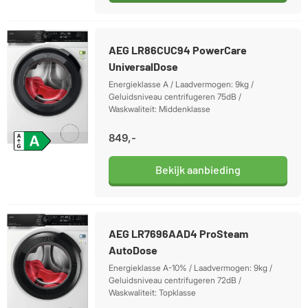
AEG LR86CUC94 PowerCare
UniversalDose
Energieklasse A / Laadvermogen: 9kg /
Geluidsniveau centrifugeren 75dB /
Waskwaliteit: Middenklasse
849,-
Bekijk aanbieding
AEG LR7696AAD4 ProSteam
AutoDose
Energieklasse A-10% / Laadvermogen: 9kg /
Geluidsniveau centrifugeren 72dB /
Waskwaliteit: Topklasse