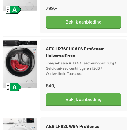
799,-
Bekijk aanbieding
AEG LR76CUCA06 ProSteam
UniversalDose
Energieklasse A-10% / Laadvermogen: 10kg /
Geluidsniveau centrifugeren 72dB /
Waskwaliteit: Topklasse
849,-
Bekijk aanbieding
AEG LF62CW84 ProSense