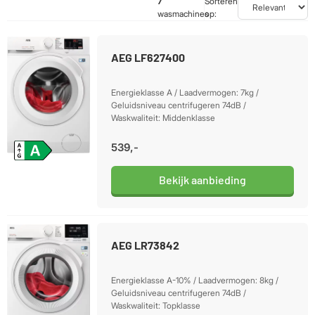
7
Sorteren
wasmachines
op:
AEG LF627400
Energieklasse A / Laadvermogen: 7kg /
Geluidsniveau centrifugeren 74dB /
Waskwaliteit: Middenklasse
539,-
Bekijk aanbieding
AEG LR73842
Energieklasse A-10% / Laadvermogen: 8kg /
Geluidsniveau centrifugeren 74dB /
Waskwaliteit: Topklasse