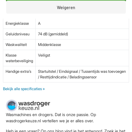
Vulgewicht
7 kg
Weigeren
Toerental
1400 rpm
Energieklasse
A
Geluidsniveau
74 dB (gemiddeld)
Waskwaliteit
Middenklasse
Klasse
Veiligst
waterbeveiliging
Handige extra’s
Startuitstel / Eindsignaal / Tussentijds was toevoegen
/ Resttijdindicatie / Beladingssensor
Bekijk alle specificaties »
Wasmachines en drogers. Dat is onze passie. Op
wasdrogerkeuze.nl vertellen we je er alles over.
Heb je een vraag? Op ons blog vind je het antwoord. Zoek je het