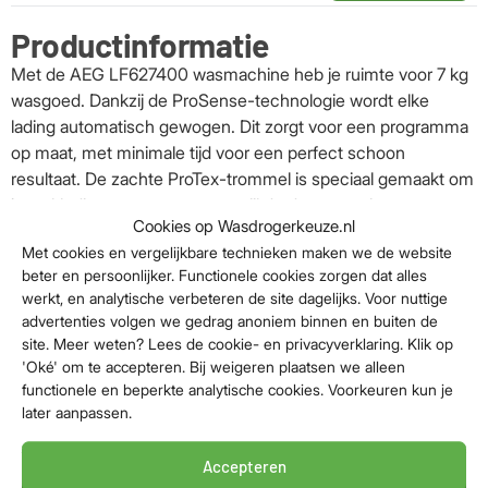
Productinformatie
Met de AEG LF627400 wasmachine heb je ruimte voor 7 kg
wasgoed. Dankzij de ProSense-technologie wordt elke
lading automatisch gewogen. Dit zorgt voor een programma
op maat, met minimale tijd voor een perfect schoon
resultaat. De zachte ProTex-trommel is speciaal gemaakt om
jouw kleding te verzorgen, terwijl de duurzame inverter motor
Cookies op Wasdrogerkeuze.nl
betrouwbaarheid garandeert.
Met cookies en vergelijkbare technieken maken we de website
ProSense: past zich aan jouw was
beter en persoonlijker. Functionele cookies zorgen dat alles
werkt, en analytische verbeteren de site dagelijks. Voor nuttige
ProSense-technologie optimaliseert automatisch het tijd-,
advertenties volgen we gedrag anoniem binnen en buiten de
water- en energieverbruik op basis van de inhoud van de
site. Meer weten? Lees de cookie- en privacyverklaring. Klik op
trommel. Zo wordt jouw kleding nooit langer gewassen dan
'Oké' om te accepteren. Bij weigeren plaatsen we alleen
functionele en beperkte analytische cookies. Voorkeuren kun je
nodig, waardoor de kwaliteit behouden blijft.
later aanpassen.
Belangrijkste specs
Accepteren