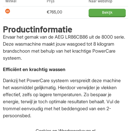
Winkel
Prijs
Naar webshop
€765,00
Bekijk
Productinformatie
Ervaar het gemak van de AEG LR86CB86 uit de 8000 serie.
Deze wasmachine maakt jouw wasgoed tot 8 kilogram
brandschoon met behulp van het krachtige PowerCare
systeem.
Efficiënt en krachtig wassen
Dankzij het PowerCare systeem verspreidt deze machine
het wasmiddel gelijkmatig. Hierdoor verwijder je vlekken
effectief, zelfs op lagere temperaturen. Zo bespaar je
energie, terwijl je toch optimale resultaten behaalt. Vul de
trommel eenvoudig met het beddengoed van een 2-
persoonsbed.
Snel wassen bij tijdsdruk
Cookies op Wasdrogerkeuze.nl