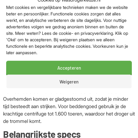
Geen tijd te verliezen? Met de ‘PowerClean 59 min’ functie
Met cookies en vergelijkbare technieken maken we de website
beter en persoonlijker. Functionele cookies zorgen dat alles
was je een halfvolle trommel binnen een uur. Ideaal voor die
werkt, en analytische verbeteren de site dagelijks. Voor nuttige
momenten dat je snel een schone was nodig hebt.
advertenties volgen we gedrag anoniem binnen en buiten de
site. Meer weten? Lees de cookie- en privacyverklaring. Klik op
Energiezuinig met EcoLine
'Oké' om te accepteren. Bij weigeren plaatsen we alleen
Met energieklasse A-20% is deze AEG EcoLine automaat
functionele en beperkte analytische cookies. Voorkeuren kun je
later aanpassen.
uitzonderlijk zuinig. Zo draag je niet alleen bij aan een beter
milieu, maar bespaar je ook substantieel over de levensduur
van het apparaat.
Accepteren
Minder kreukels, minder strijken
Weigeren
Activeer de stoomfunctie om kreukels te verminderen.
Overhemden komen er gladgestoomd uit, zodat je minder
tijd besteedt aan strijken. Voor beddengoed gebruik je de
krachtige centrifuge tot 1.600 toeren, waardoor het droger uit
de trommel komt.
Belangrijkste specs