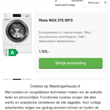
2
Sorteren
wasmachines
op:
Miele WEK 375 WPS
Energieklasse A / Laadvermogen: 10kg /
Geluidsniveau centrifugeren 71dB /
Waskwaliteit: Middenklasse
1.189,-
Bekijk aanbieding
Miele WSK 363 WCS PowerWash XXL
Cookies op Wasdrogerkeuze.nl
Met cookies en vergelijkbare technieken maken we de website
beter en persoonlijker. Functionele cookies zorgen dat alles
Energieklasse A / Laadvermogen: 10kg /
werkt, en analytische verbeteren de site dagelijks. Voor nuttige
Geluidsniveau centrifugeren 71dB /
Waskwaliteit: Middenklasse
advertenties volgen we gedrag anoniem binnen en buiten de