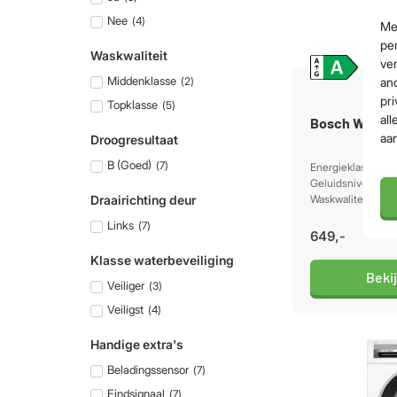
Nee
(
4
)
Me
per
Waskwaliteit
ver
Middenklasse
(
2
)
an
pri
Topklasse
(
5
)
all
Bosch WGG2
aa
Droogresultaat
B (Goed)
(
7
)
Energieklasse A /
Geluidsniveau cen
Draairichting deur
Waskwaliteit: Top
Links
(
7
)
649,-
Klasse waterbeveiliging
Beki
Veiliger
(
3
)
Veiligst
(
4
)
Handige extra's
Beladingssensor
(
7
)
Eindsignaal
(
7
)