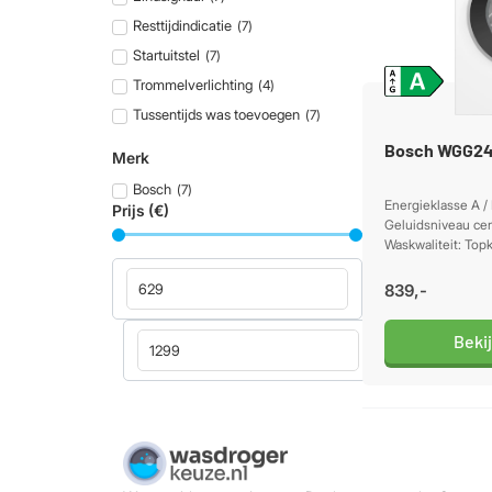
Resttijdindicatie
(
7
)
Startuitstel
(
7
)
Trommelverlichting
(
4
)
Tussentijds was toevoegen
(
7
)
Bosch WGG24
Merk
Bosch
(
7
)
Energieklasse A /
Prijs (€)
Geluidsniveau cen
Waskwaliteit: Top
839,-
Beki