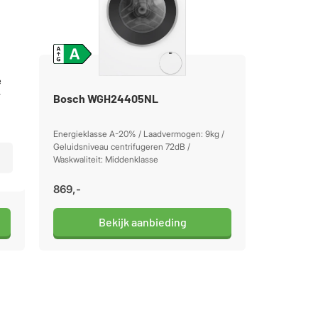
e
r
Bosch WGH24405NL
/
Energieklasse A-20% / Laadvermogen: 9kg /
Geluidsniveau centrifugeren 72dB /
Waskwaliteit: Middenklasse
869,-
Bekijk aanbieding