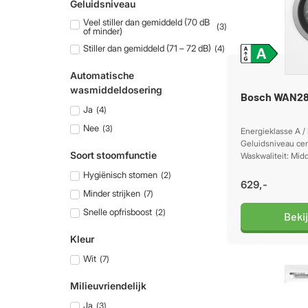
Geluidsniveau
Veel stiller dan gemiddeld (70 dB
(
3
)
of minder)
Stiller dan gemiddeld (71 – 72 dB)
(
4
)
Automatische
wasmiddeldosering
Bosch WAN2
Ja
(
4
)
Nee
(
3
)
Energieklasse A /
Geluidsniveau cen
Soort stoomfunctie
Waskwaliteit: Mid
Hygiënisch stomen
(
2
)
629,-
Minder strijken
(
7
)
Snelle opfrisboost
(
2
)
Beki
Kleur
Wit
(
7
)
Milieuvriendelijk
Ja
(
3
)