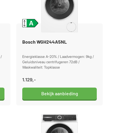
Bosch WGH244A5NL
/
Energieklasse A-20% / Laadvermogen: 9kg /
Geluidsniveau centrifugeren 72dB /
Waskwaliteit: Topklasse
1.129,-
Bekijk aanbieding