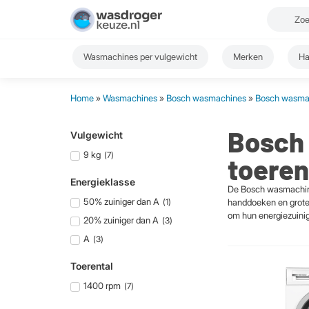
Wasmachines per vulgewicht
Merken
Ha
Home
»
Wasmachines
»
Bosch wasmachines
»
Bosch wasmac
Bosch 
Vulgewicht
9 kg
(
7
)
toeren
Energieklasse
De Bosch wasmachine 
50% zuiniger dan A
(
1
)
handdoeken en grote 
om hun energiezuini
20% zuiniger dan A
(
3
)
A
(
3
)
Toerental
1400 rpm
(
7
)