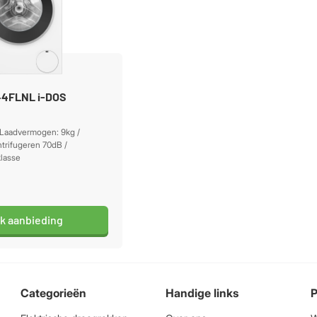
4FLNL i-DOS
 Laadvermogen: 9kg /
trifugeren 70dB /
klasse
jk aanbieding
Categorieën
Handige links
P