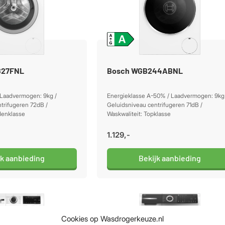
827FNL
Bosch WGB244ABNL
 Laadvermogen: 9kg /
Energieklasse A-50% / Laadvermogen: 9kg 
trifugeren 72dB /
Geluidsniveau centrifugeren 71dB /
denklasse
Waskwaliteit: Topklasse
1.129,-
jk aanbieding
Bekijk aanbieding
Cookies op Wasdrogerkeuze.nl