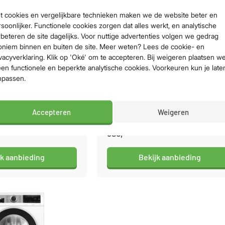
t cookies en vergelijkbare technieken maken we de website beter en
soonlijker. Functionele cookies zorgen dat alles werkt, en analytische
beteren de site dagelijks. Voor nuttige advertenties volgen we gedrag
oniem binnen en buiten de site. Meer weten? Lees de cookie- en
vacyverklaring. Klik op 'Oké' om te accepteren. Bij weigeren plaatsen w
een functionele en beperkte analytische cookies. Voorkeuren kun je late
44ZONL
Bosch WGH244A7NL
npassen.
 Laadvermogen: 9kg /
Energieklasse A-20% / Laadvermogen: 9kg 
trifugeren 70dB /
Geluidsniveau centrifugeren 70dB /
Accepteren
Weigeren
klasse
Waskwaliteit: Topklasse
986,-
jk aanbieding
Bekijk aanbieding