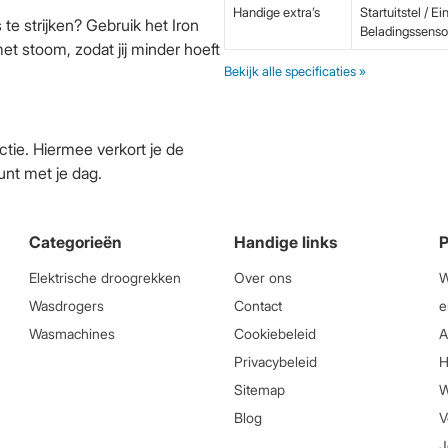
Handige extra’s
Startuitstel / E
te strijken? Gebruik het Iron
Beladingssenso
t stoom, zodat jij minder hoeft
Bekijk alle specificaties »
tie. Hiermee verkort je de
unt met je dag.
Categorieën
Handige links
P
Elektrische droogrekken
Over ons
W
Wasdrogers
Contact
e
Wasmachines
Cookiebeleid
A
Privacybeleid
H
Sitemap
W
Blog
V
J