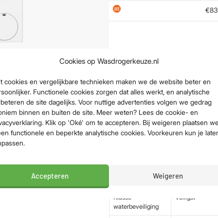
€83
Cookies op Wasdrogerkeuze.nl
Belangrijkste sp
t cookies en vergelijkbare technieken maken we de website beter en
soonlijker. Functionele cookies zorgen dat alles werkt, en analytische
ine maakt jouw wasroutine
beteren de site dagelijks. Voor nuttige advertenties volgen we gedrag
lgewicht van 9 kilogram was je
Vulgewicht
9 kg
oniem binnen en buiten de site. Meer weten? Lees de cookie- en
eddengoed en handdoeken.
vacyverklaring. Klik op 'Oké' om te accepteren. Bij weigeren plaatsen w
Toerental
1400 rpm
een functionele en beperkte analytische cookies. Voorkeuren kun je late
npassen.
Energieklasse
A
as je het verbruik eenvoudig
Geluidsniveau
70 dB (veel stil
obleem. Met de i-DOS technologie
Accepteren
Weigeren
Waskwaliteit
Topklasse
 gedoseerd. Dit bespaart je op
Klasse
Veiligst
waterbeveiliging