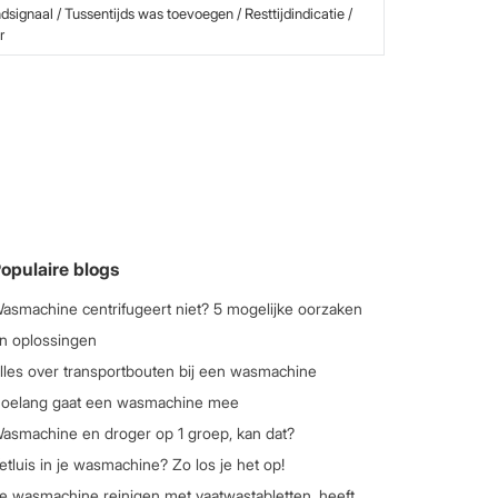
indsignaal / Tussentijds was toevoegen / Resttijdindicatie /
r
opulaire blogs
asmachine centrifugeert niet? 5 mogelijke oorzaken
n oplossingen
lles over transportbouten bij een wasmachine
oelang gaat een wasmachine mee
asmachine en droger op 1 groep, kan dat?
etluis in je wasmachine? Zo los je het op!
e wasmachine reinigen met vaatwastabletten, heeft