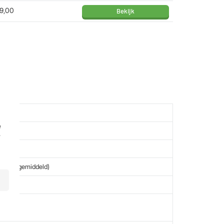
9,00
Bekijk
ecs
e
r
ler dan gemiddeld)