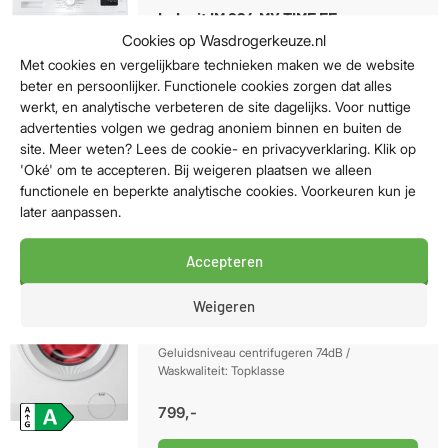
Indesit IM 864 MY TIME EE
Cookies op Wasdrogerkeuze.nl
Met cookies en vergelijkbare technieken maken we de website
Energieklasse A / Laadvermogen: 8kg /
beter en persoonlijker. Functionele cookies zorgen dat alles
Geluidsniveau centrifugeren 74dB /
Waskwaliteit: Basisklasse
werkt, en analytische verbeteren de site dagelijks. Voor nuttige
advertenties volgen we gedrag anoniem binnen en buiten de
429,-
site. Meer weten? Lees de cookie- en privacyverklaring. Klik op
'Oké' om te accepteren. Bij weigeren plaatsen we alleen
Bekijk aanbieding
functionele en beperkte analytische cookies. Voorkeuren kun je
later aanpassen.
Accepteren
AEG LR73842
Weigeren
Energieklasse A-10% / Laadvermogen: 8kg /
Geluidsniveau centrifugeren 74dB /
Waskwaliteit: Topklasse
799,-