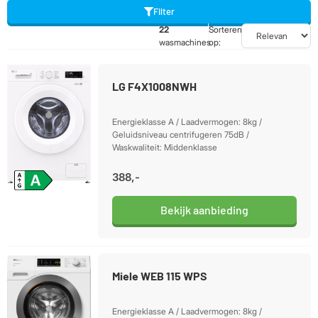
Filter
22
Sorteren
wasmachines
op:
LG F4X1008NWH
Energieklasse A / Laadvermogen: 8kg /
Geluidsniveau centrifugeren 75dB /
Waskwaliteit: Middenklasse
388,-
Bekijk aanbieding
Miele WEB 115 WPS
Energieklasse A / Laadvermogen: 8kg /