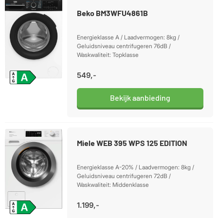
Beko BM3WFU4861B
Energieklasse A / Laadvermogen: 8kg /
Geluidsniveau centrifugeren 76dB /
Waskwaliteit: Topklasse
549,-
Bekijk aanbieding
Miele WEB 395 WPS 125 EDITION
Energieklasse A-20% / Laadvermogen: 8kg /
Geluidsniveau centrifugeren 72dB /
Waskwaliteit: Middenklasse
1.199,-