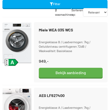
Filter
2
Sorteren
wasmachines
op:
Miele WEA 035 WCS
Energieklasse B / Laadvermogen: 7kg /
Geluidsniveau centrifugeren 72dB /
Waskwaliteit: Basisklasse
949,-
Bekijk aanbieding
AEG LF627400
Energieklasse A / Laadvermogen: 7kg /