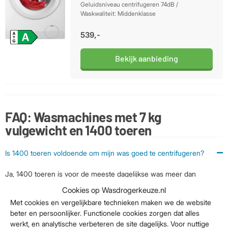
Geluidsniveau centrifugeren 74dB /
Waskwaliteit: Middenklasse
539,-
Bekijk aanbieding
FAQ: Wasmachines met 7 kg
vulgewicht en 1400 toeren
Is 1400 toeren voldoende om mijn was goed te centrifugeren?
Ja, 1400 toeren is voor de meeste dagelijkse was meer dan
voldoende! Bij deze snelheid wordt zo’n 50% van het vocht uit je
Cookies op Wasdrogerkeuze.nl
kleding geslingerd, wat perfect is voor alledaagse items zoals shirts,
Met cookies en vergelijkbare technieken maken we de website
broeken en beddengoed. Voor handdoeken is dit toerental ideaal
beter en persoonlijker. Functionele cookies zorgen dat alles
om ze sneller te laten drogen, terwijl je voor delicate kleding altijd
werkt, en analytische verbeteren de site dagelijks. Voor nuttige
een lager toerental kunt instellen (600-800 toeren) om de stoffen te