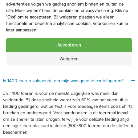
advertenties volgen we gedrag anoniem binnen en buiten de
beschermen.
site. Meer weten? Lees de cookie- en privacyverklaring. Klik op
'Oké' om te accepteren. Bij weigeren plaatsen we alleen
functionele en beperkte analytische cookies. Voorkeuren kun je
Voor welk huishouden is een wasmachine van 7 kg geschikt?
later aanpassen.
Kan ik met een 7 kg wasmachine ook een dekbed wassen?
Accepteren
Weigeren
Zijn wasmachines met 1400 toeren energiezuinig?
Is 1400 toeren voldoende om mijn was goed te centrifugeren?
Ja, 1400 toeren is voor de meeste dagelijkse was meer dan
voldoende! Bij deze snelheid wordt zo’n 50% van het vocht uit je
kleding geslingerd, wat perfect is voor alledaagse items zoals shirts,
broeken en beddengoed. Voor handdoeken is dit toerental ideaal
om ze sneller te laten drogen, terwijl je voor delicate kleding altijd
een lager toerental kunt instellen (600-800 toeren) om de stoffen te
beschermen.