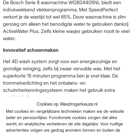
De Bosch Serie 8 wasmachine WGB24405NL biedt een
indrukwekkend vlekkenprogramma. Met SpeedPerfect
verkort je de wastijd tot wel 65%. Deze wasmachine is slim
genoeg om alleen het benodigde water te gebruiken dankzij
ActiveWater Plus. Zelfs kleine wasjes gebruiken nooit te veel
water.
Innovatief schoonmaken
Het 4D wash system zorgt voor een energiezuinige en
grondige reiniging, zelfs bij zwaar vervuilde was. Met het
superkorte 15 minuten programma ben je snel klaar. De
trommelverlichting en het onbalans- en
schuimherkenningssysteem maken het gebruik extra
comfortabel.
Cookies op Wasdrogerkeuze.nl
Veilig en gebruiksvriendelijk
Met cookies en vergelijkbare technieken maken we de website
beter en persoonlijker. Functionele cookies zorgen dat alles
Kies aan het einde van de wascyclus voor een
werkt, en analytische verbeteren de site dagelijks. Voor nuttige
trommelreinigingsprogramma. De wasmachine is uitgerust
advertenties volgen we gedrag anoniem binnen en buiten de