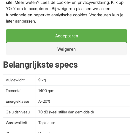
met waterbeveiliging aan de toevoerslang en heeft een
site. Meer weten? Lees de cookie- en privacyverklaring. Klik op
lekbak met aquastop. Het moderne Direct Touch
'Oké' om te accepteren. Bij weigeren plaatsen we alleen
bedieningspaneel geeft de wasmachine een stijlvolle
functionele en beperkte analytische cookies. Voorkeuren kun je
later aanpassen.
uitstraling.
Bedienbaar via app
Accepteren
Met Home Connect bedien je de wasmachine eenvoudig via
Weigeren
een app. Dit maakt het wassen nog makkelijker en flexibeler.
Belangrijkste specs
Vulgewicht
9 kg
Toerental
1400 rpm
Energieklasse
A-20%
Geluidsniveau
70 dB (veel stiller dan gemiddeld)
Waskwaliteit
Topklasse