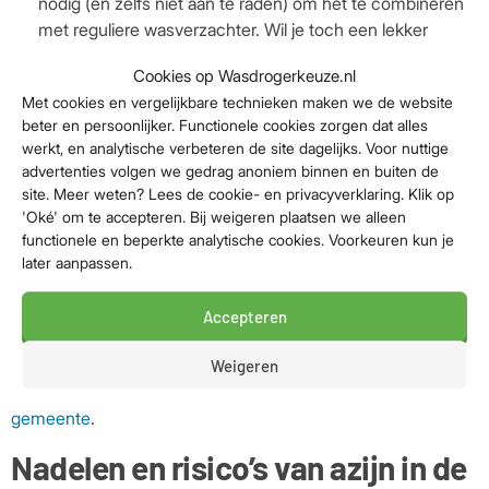
nodig (en zelfs niet aan te raden) om het te combineren
met reguliere wasverzachter. Wil je toch een lekker
geurtje? Overweeg dan wasparfum. Gebruik nooit azijn
Cookies op Wasdrogerkeuze.nl
samen met chloor of bleekmiddel! Dit kan een gevaarlijke
Met cookies en vergelijkbare technieken maken we de website
chemische reactie veroorzaken.
beter en persoonlijker. Functionele cookies zorgen dat alles
Voorbehandelen van vlekken met een mengsel van
werkt, en analytische verbeteren de site dagelijks. Voor nuttige
azijn en water:
Meng één deel azijn met drie delen water
advertenties volgen we gedrag anoniem binnen en buiten de
en laat je kleding hierin een nacht weken. Voor
site. Meer weten? Lees de cookie- en privacyverklaring. Klik op
hardnekkige geuren in bijvoorbeeld sportkleding kun je
'Oké' om te accepteren. Bij weigeren plaatsen we alleen
azijn in een sprayflacon doen.
functionele en beperkte analytische cookies. Voorkeuren kun je
later aanpassen.
Let op:
De waterhardheid speelt ook een rol. Woon je in een
gebied met zacht water (zoals delen van Friesland), dan is
Accepteren
een klein scheutje azijn al voldoende. Bij hard water
(bijvoorbeeld in Noord-Limburg) kun je gerust een
Weigeren
koffiekopje azijn gebruiken. Bekijk
hier de waterhardheid per
gemeente
.
Nadelen en risico’s van azijn in de