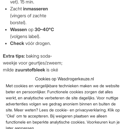
vet). 15 min.
Zacht
inmasseren
(vingers of zachte
borstel).
Wassen
op
30–40°C
(volgens label).
Check
vóór drogen.
Extra tips:
baking soda-
weekje voor geurtjes/zweem;
milde
zuurstofbleek
is oké
voor kleurvaste items.
Cookies op Wasdrogerkeuze.nl
Vermijd:
chloor, hoge droger-
Met cookies en vergelijkbare technieken maken we de website
hitte, agressieve
beter en persoonlijker. Functionele cookies zorgen dat alles
oplosmiddelen.
werkt, en analytische verbeteren de site dagelijks. Voor nuttige
advertenties volgen we gedrag anoniem binnen en buiten de
Denim
site. Meer weten? Lees de cookie- en privacyverklaring. Klik op
'Oké' om te accepteren. Bij weigeren plaatsen we alleen
(spijkerstof):
functionele en beperkte analytische cookies. Voorkeuren kun je
later aanpassen.