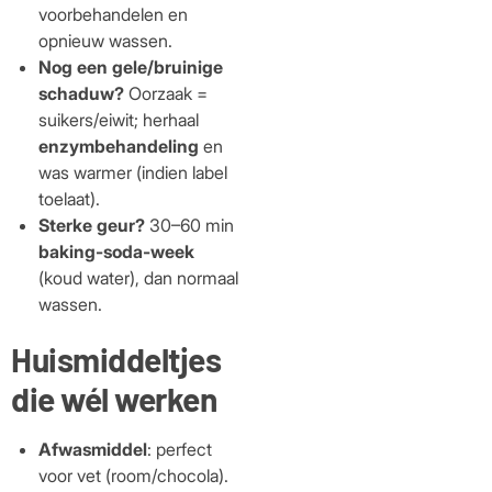
voorbehandelen en
opnieuw wassen.
Nog een gele/bruinige
schaduw?
Oorzaak =
suikers/eiwit; herhaal
enzymbehandeling
en
was warmer (indien label
toelaat).
Sterke geur?
30–60 min
baking-soda-week
(koud water), dan normaal
wassen.
Huismiddeltjes
die wél werken
Afwasmiddel
: perfect
voor vet (room/chocola).