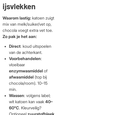
ijsvlekken
Waarom lastig:
katoen zuigt
mix van melk/suiker/vet op,
chocola voegt extra vet toe.
Zo pak je het aan:
Direct
: koud uitspoelen
van de achterkant.
Voorbehandelen
:
vloeibaar
enzymwasmiddel
of
afwasmiddel
(top bij
chocola/room). 10–15
min.
Wassen
: volgens label;
wit katoen kan vaak
40–
60°C
. Kleurveilig?
Optioneel
zuurstofbleek
.