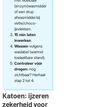
met vloeibaar
(enzym)wasmiddel
of een drup
afwasmiddel bij
vette/choco-
ijsvlekken.
15 min laten
inwerken
.
Wassen
volgens
waslabel (warmst
toelaatbare stand).
Controleer vóór
drogen:
nog
zichtbaar? Herhaal
stap 2 tot 4.
Katoen: ijzeren
zekerheid voor