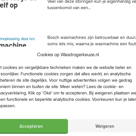
Veel van deze storingen kun je eigenhandig v
elf op
tussenkomst van een...
Bosch wasmachines zijn betrouwbaar en duurz
moplossing
door
Ivo
machine
soms iets mis, waarna je wasmachine een fou
Deze foutcodes zijn ontworpen om je te helpe
Zo los je de
Cookies op Wasdrogerkeuze.nl
identificeren. Met de juiste kennis kun je veel
elf op
problemen...
t cookies en vergelijkbare technieken maken we de website beter en
soonlijker. Functionele cookies zorgen dat alles werkt, en analytische
beteren de site dagelijks. Voor nuttige advertenties volgen we gedrag
oniem binnen en buiten de site. Meer weten? Lees de cookie- en
moplossing
door
Ivo
e deur gaat
Sta je ook wel eens voor je wasmachine met s
vacyverklaring. Klik op 'Oké' om te accepteren. Bij weigeren plaatsen w
je nú nodig hebt, maar weigert die deur open 
 7 oorzaken &
een functionele en beperkte analytische cookies. Voorkeuren kun je late
Frustrerend! Maar geen paniek. In de meeste ge
npassen.
n
probleem zelf oplossen zonder de machine...
an)
Accepteren
Weigeren