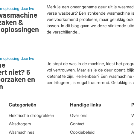
Merk je een onaangename geur uit je wasmach
moplossing
door
Ivo
 wasmachine
verse wasbeurt? Een stinkende wasmachine i
veelvoorkomend probleem, maar gelukkig ook 
rzaken &
lossen. In dit blog gaan we deze stinkende uitd
 oplossingen
de verschillende...
moplossing
door
Ivo
ne
Je stopt de was in de machine, kiest het pro
vol vertrouwen. Maar als je de deur opent, blij
rt niet? 5
kletsnat te zijn. Herkenbaar? Een wasmachine 
oorzaken en
centrifugeert, is nogal frustrerend. Gelukkig is di
n
Categorieën
Handige links
P
Elektrische droogrekken
Over ons
W
Wasdrogers
Contact
e
Wasmachines
Cookiebeleid
A