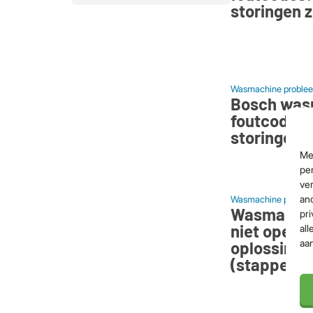
storingen z
Wasmachine problee
Bosch was
foutcodes: 
storingen z
Me
per
ver
an
Wasmachine problee
Wasmachin
pri
niet open?
all
aa
oplossinge
(stappenpl