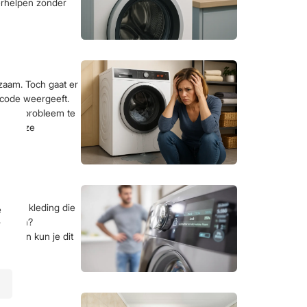
erhelpen zonder
aam. Toch gaat er
tcode weergeeft.
n het probleem te
 van deze
chone kleding die
e
te gaan?
r
vallen kun je dit