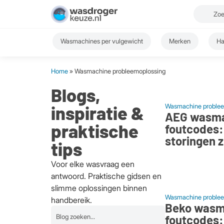
Wasmachines per vulgewicht
Merken
Ha
Home
» Wasmachine probleemoplossing
Blogs,
Wasmachine problee
inspiratie &
AEG wasm
praktische
foutcodes: 
storingen z
tips
Voor elke wasvraag een
antwoord. Praktische gidsen en
slimme oplossingen binnen
Wasmachine problee
handbereik.
Beko wasm
foutcodes: 