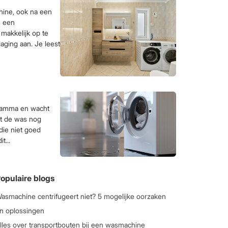
ine, ook na een
s een
makkelijk op te
aging aan. Je leest
gramma en wacht
kt de was nog
die niet goed
t...
opulaire blogs
asmachine centrifugeert niet? 5 mogelijke oorzaken
n oplossingen
lles over transportbouten bij een wasmachine