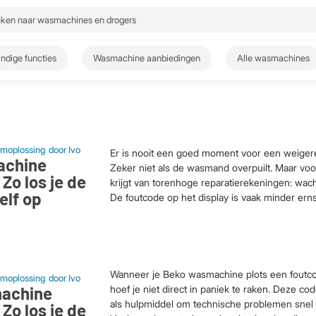
ndige functies
Wasmachine aanbiedingen
Alle wasmachines
moplossing
door
Ivo
Er is nooit een goed moment voor een weige
achine
Zeker niet als de wasmand overpuilt. Maar voo
Zo los je de
krijgt van torenhoge reparatierekeningen: wac
elf op
De foutcode op het display is vaak minder ernstig
Wanneer je Beko wasmachine plots een foutc
moplossing
door
Ivo
achine
hoef je niet direct in paniek te raken. Deze co
als hulpmiddel om technische problemen snel 
Zo los je de