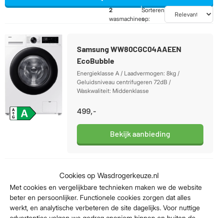
2
Sorteren
wasmachines
op:
Samsung WW80CGC04AAEEN
EcoBubble
Energieklasse A / Laadvermogen: 8kg /
Geluidsniveau centrifugeren 72dB /
Waskwaliteit: Middenklasse
499,-
Bekijk aanbieding
Cookies op Wasdrogerkeuze.nl
Samsung WW80CGC04AAEEN
Met cookies en vergelijkbare technieken maken we de website
beter en persoonlijker. Functionele cookies zorgen dat alles
Energieklasse A / Laadvermogen: 8kg /
werkt, en analytische verbeteren de site dagelijks. Voor nuttige
Geluidsniveau centrifugeren 72dB /
advertenties volgen we gedrag anoniem binnen en buiten de