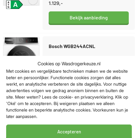
1.129,-
Bekijk aanbieding
Bosch WGB244ACNL
Energieklasse A-50% / Laadvermogen: 9kg /
Cookies op Wasdrogerkeuze.nl
Geluidsniveau centrifugeren 70dB /
Met cookies en vergelijkbare technieken maken we de website
Waskwaliteit: Topklasse
beter en persoonlijker. Functionele cookies zorgen dat alles
werkt, en analytische verbeteren de site dagelijks. Voor nuttige
1.239,-
advertenties volgen we gedrag anoniem binnen en buiten de
site. Meer weten? Lees de cookie- en privacyverklaring. Klik op
Bekijk aanbieding
'Oké' om te accepteren. Bij weigeren plaatsen we alleen
functionele en beperkte analytische cookies. Voorkeuren kun je
later aanpassen.
Bosch WGB2540BNL
Accepteren