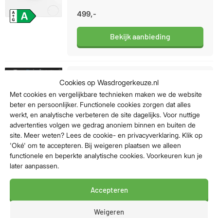
499,-
Bekijk aanbieding
Beko BM3WFU41041B EnergySpin
Cookies op Wasdrogerkeuze.nl
Met cookies en vergelijkbare technieken maken we de website
beter en persoonlijker. Functionele cookies zorgen dat alles
Energieklasse A / Laadvermogen: 10kg /
werkt, en analytische verbeteren de site dagelijks. Voor nuttige
Geluidsniveau centrifugeren 75dB /
Waskwaliteit: Topklasse
advertenties volgen we gedrag anoniem binnen en buiten de
site. Meer weten? Lees de cookie- en privacyverklaring. Klik op
499,-
'Oké' om te accepteren. Bij weigeren plaatsen we alleen
functionele en beperkte analytische cookies. Voorkeuren kun je
Bekijk aanbieding
later aanpassen.
Accepteren
Beko BM3WFT3841A EnergySpin
Weigeren