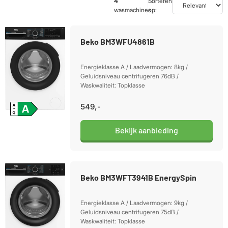
4
Sorteren
wasmachines
op:
Beko BM3WFU4861B
Energieklasse A / Laadvermogen: 8kg /
Geluidsniveau centrifugeren 76dB /
Waskwaliteit: Topklasse
549,-
Bekijk aanbieding
Beko BM3WFT3941B EnergySpin
Energieklasse A / Laadvermogen: 9kg /
Geluidsniveau centrifugeren 75dB /
Waskwaliteit: Topklasse