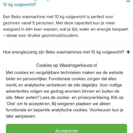
10 kg vulgewicht?
Een Beko wasmachine met 10 kg vulgewicht is perfect voor
gezinnen vanaf 5 personen. Met deze capaciteit kun je meer
wasgoed in één keer wassen, wat je tijd, water en energie bespaart
– ideaal voor drukke gezinshuishoudens.
Hoe energiezuinig zijn Beko wasmachines met 10 kg vulgewicht?
Cookies op Wasdrogerkeuze.nl
Welke centrifugesnelheden zijn beschikbaar bij Beko
Met cookies en vergelijkbare technieken maken we de website
wasmachines van 10 kg?
beter en persoonlijker. Functionele cookies zorgen dat alles
werkt, en analytische verbeteren de site dagelijks. Voor nuttige
advertenties volgen we gedrag anoniem binnen en buiten de
Past een Beko wasmachine met 10 kg vulgewicht in kleine
site. Meer weten? Lees de cookie- en privacyverklaring. Klik op
ruimtes?
'Oké' om te accepteren. Bij weigeren plaatsen we alleen
functionele en beperkte analytische cookies. Voorkeuren kun je
later aanpassen.
Wat is het ideale gezinsgrootte voor een Beko wasmachine met
10 kg vulgewicht?
Accepteren