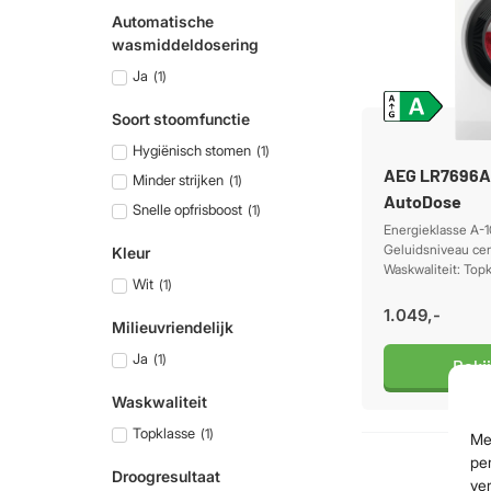
Automatische
wasmiddeldosering
Ja
(
1
)
Soort stoomfunctie
Hygiënisch stomen
(
1
)
AEG LR7696A
Minder strijken
(
1
)
AutoDose
Snelle opfrisboost
(
1
)
Energieklasse A-
Geluidsniveau cen
Kleur
Waskwaliteit: Top
Wit
(
1
)
1.049,-
Milieuvriendelijk
Ja
(
1
)
Beki
Waskwaliteit
Topklasse
(
1
)
Me
per
Droogresultaat
ver