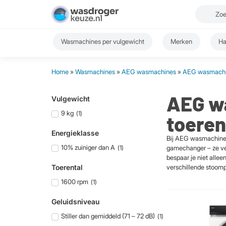
Wasmachines per vulgewicht
Merken
Ha
Home
»
Wasmachines
»
AEG wasmachines
»
AEG wasmachin
AEG wa
Vulgewicht
9 kg
(
1
)
toeren
Energieklasse
Bij AEG wasmachines 
10% zuiniger dan A
(
1
)
gamechanger – ze ver
bespaar je niet alle
Toerental
verschillende stoomp
1600 rpm
(
1
)
Geluidsniveau
Stiller dan gemiddeld (71 – 72 dB)
(
1
)