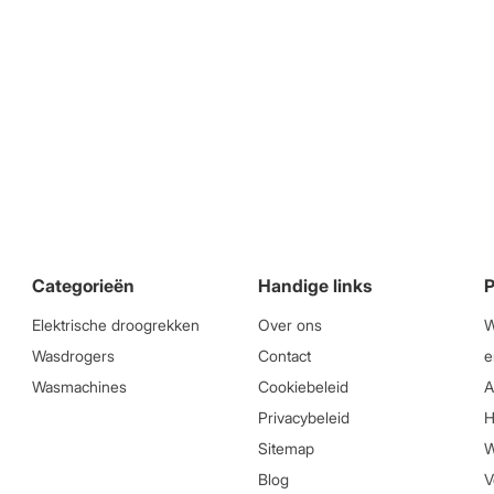
Categorieën
Handige links
P
Elektrische droogrekken
Over ons
W
Wasdrogers
Contact
e
Wasmachines
Cookiebeleid
A
Privacybeleid
H
Sitemap
W
Blog
V