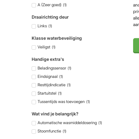
an
A (Zeer goed)
(
1
)
pri
Draairichting deur
all
aa
Links
(
1
)
Klasse waterbeveiliging
Veiligst
(
1
)
Handige extra's
Beladingssensor
(
1
)
Eindsignaal
(
1
)
Resttijdindicatie
(
1
)
Startuitstel
(
1
)
Tussentijds was toevoegen
(
1
)
Wat vind je belangrijk?
Automatische wasmiddeldosering
(
1
)
Stoomfunctie
(
1
)