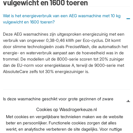
vulgewicht en 1600 toeren
Wat is het energieverbruik van een AEG wasmachine met 10 kg
vulgewicht en 1600 toeren?
Deze AEG wasmachines zijn uitgesproken energiezuinig met een
verbruik van ongeveer 0,38-0,46 kWh per Eco-cyclus. Dit komt
door slimme technologieën zoals PreciseWash, die automatisch het
energie- en waterverbruik aanpast aan de hoeveelheid was in de
trommel. De modellen uit de 8000-serie scoren tot 20% zuiniger
dan de EU-norm voor energieklasse A, terwijl de 9000-serie met
AbsoluteCare zelfs tot 30% energiezuiniger is.
Is deze wasmachine geschikt voor grote gezinnen of zware
wasladingen?
Cookies op Wasdrogerkeuze.nl
Met cookies en vergelijkbare technieken maken we de website
beter en persoonlijker. Functionele cookies zorgen dat alles
Welke speciale programma's of functies biedt deze AEG
werkt, en analytische verbeteren de site dagelijks. Voor nuttige
wasmachine?