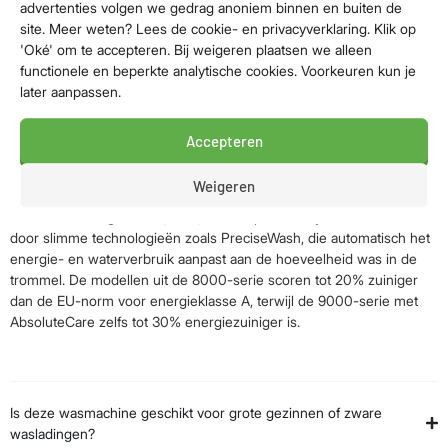
advertenties volgen we gedrag anoniem binnen en buiten de
site. Meer weten? Lees de cookie- en privacyverklaring. Klik op
'Oké' om te accepteren. Bij weigeren plaatsen we alleen
Hoe werkt de AbsoluteCare-technologie in deze 10 kg AEG
functionele en beperkte analytische cookies. Voorkeuren kun je
wasmachine?
later aanpassen.
Wat is het energieverbruik van een AEG wasmachine met 10 kg
Accepteren
vulgewicht en 1600 toeren?
Weigeren
Deze AEG wasmachines zijn uitgesproken energiezuinig met een
verbruik van ongeveer 0,38-0,46 kWh per Eco-cyclus. Dit komt
door slimme technologieën zoals PreciseWash, die automatisch het
energie- en waterverbruik aanpast aan de hoeveelheid was in de
trommel. De modellen uit de 8000-serie scoren tot 20% zuiniger
dan de EU-norm voor energieklasse A, terwijl de 9000-serie met
AbsoluteCare zelfs tot 30% energiezuiniger is.
Is deze wasmachine geschikt voor grote gezinnen of zware
wasladingen?