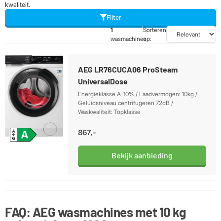
kwaliteit.
Filter
1
Sorteren
wasmachines
op:
AEG LR76CUCA06 ProSteam
UniversalDose
Energieklasse A-10% / Laadvermogen: 10kg /
Geluidsniveau centrifugeren 72dB /
Waskwaliteit: Topklasse
867,-
Bekijk aanbieding
FAQ: AEG wasmachines met 10 kg