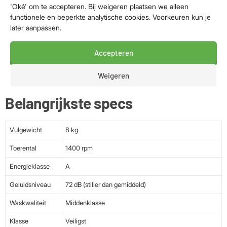
Binnen een uur is een kleine hoeveelheid wasgoed weer
'Oké' om te accepteren. Bij weigeren plaatsen we alleen
functionele en beperkte analytische cookies. Voorkeuren kun je
stralend schoon.
later aanpassen.
Kreukvrij uit de machine
Accepteren
De Anti-kreuk-optie zorgt voor een rustige wasbeurt. Minder
kreuken betekent minder strijken en meer tijd voor wat jij leuk
Weigeren
vindt.
Belangrijkste specs
Vulgewicht
8 kg
Toerental
1400 rpm
Energieklasse
A
Geluidsniveau
72 dB (stiller dan gemiddeld)
Waskwaliteit
Middenklasse
Klasse
Veiligst