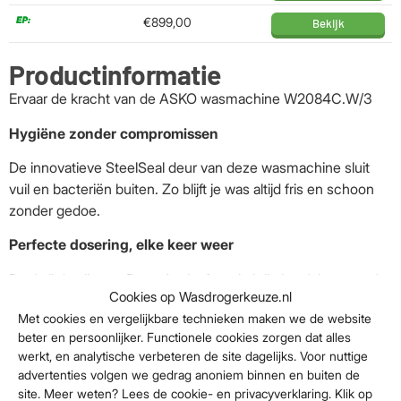
€899,00
Bekijk
Productinformatie
Ervaar de kracht van de ASKO wasmachine W2084C.W/3
Hygiëne zonder compromissen
De innovatieve SteelSeal deur van deze wasmachine sluit
vuil en bacteriën buiten. Zo blijft je was altijd fris en schoon
zonder gedoe.
Perfecte dosering, elke keer weer
Dankzij de slimme Dose Assist functie krijg je advies over de
Cookies op Wasdrogerkeuze.nl
ideale hoeveelheid wasmiddel. Het apparaat stemt dit af op
Met cookies en vergelijkbare technieken maken we de website
de belading voor de beste resultaten.
beter en persoonlijker. Functionele cookies zorgen dat alles
Snel en efficiënt wassen
werkt, en analytische verbeteren de site dagelijks. Voor nuttige
advertenties volgen we gedrag anoniem binnen en buiten de
Met het Quick Pro programma fris je jouw wasgoed snel op.
site. Meer weten? Lees de cookie- en privacyverklaring. Klik op