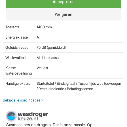
Belangrijkste specs
Accepteren
Weigeren
Vulgewicht
9 kg
Toerental
1400 rpm
Energieklasse
A
Geluidsniveau
75 dB (gemiddeld)
Waskwaliteit
Middenklasse
Klasse
Veiligst
waterbeveiliging
Handige extra’s
Startuitstel / Eindsignaal / Tussentijds was toevoegen
/ Resttijdindicatie / Beladingssensor
Bekijk alle specificaties »
Wasmachines en drogers. Dat is onze passie. Op