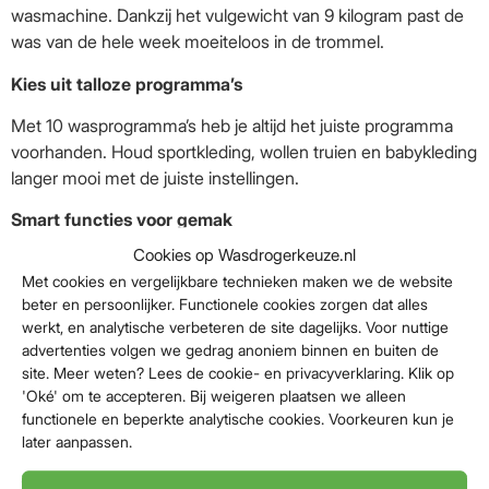
wasmachine. Dankzij het vulgewicht van 9 kilogram past de
was van de hele week moeiteloos in de trommel.
Kies uit talloze programma’s
Met 10 wasprogramma’s heb je altijd het juiste programma
voorhanden. Houd sportkleding, wollen truien en babykleding
langer mooi met de juiste instellingen.
Smart functies voor gemak
Cookies op Wasdrogerkeuze.nl
Koppel de wasmachine aan jouw smartphone via de LG
Met cookies en vergelijkbare technieken maken we de website
ThinQ app. Bekijk eenvoudig hoe lang een programma nog
beter en persoonlijker. Functionele cookies zorgen dat alles
duurt en download extra wasprogramma’s. Zo hoef je niet
werkt, en analytische verbeteren de site dagelijks. Voor nuttige
steeds naar de wasmachine te lopen.
advertenties volgen we gedrag anoniem binnen en buiten de
site. Meer weten? Lees de cookie- en privacyverklaring. Klik op
Bescherming tegen lekkage
'Oké' om te accepteren. Bij weigeren plaatsen we alleen
functionele en beperkte analytische cookies. Voorkeuren kun je
De ingebouwde waterbeveiliging beschermt je tegen
later aanpassen.
lekkage. Ideaal, vooral als je wasmachine op zolder staat.