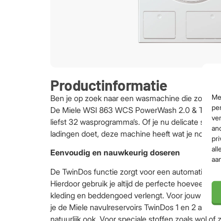
Productinformatie
Me
Ben je op zoek naar een wasmachine die zowel gr
per
De Miele WSI 863 WCS PowerWash 2.0 & TwinDos
ver
liefst 32 wasprogramma’s. Of je nu delicate stof
an
ladingen doet, deze machine heeft wat je nodig h
pri
all
Eenvoudig en nauwkeurig doseren
aa
De TwinDos functie zorgt voor een automatische
Hierdoor gebruik je altijd de perfecte hoeveelhei
kleding en beddengoed verlengt. Voor jouw eigen
je de Miele navulreservoirs TwinDos 1 en 2 aan. 
natuurlijk ook. Voor speciale stoffen zoals wol of