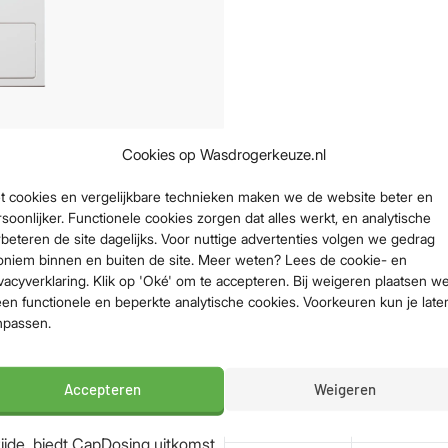
Cookies op Wasdrogerkeuze.nl
Belangrijkste sp
t cookies en vergelijkbare technieken maken we de website beter en
ote als kleine wasjes aankan?
soonlijker. Functionele cookies zorgen dat alles werkt, en analytische
 biedt de oplossing, met maar
Vulgewicht
9 kg
beteren de site dagelijks. Voor nuttige advertenties volgen we gedrag
fen schoonmaakt of grote
oniem binnen en buiten de site. Meer weten? Lees de cookie- en
Toerental
1600 rpm
ebt.
vacyverklaring. Klik op 'Oké' om te accepteren. Bij weigeren plaatsen w
Energieklasse
A
een functionele en beperkte analytische cookies. Voorkeuren kun je late
npassen.
Geluidsniveau
68 dB (veel sti
 dosering van het wasmiddel.
Waskwaliteit
Middenklasse
d, wat de levensduur van jouw
Accepteren
Weigeren
 favoriete wasmiddelen, schaf
Klasse
Veiliger
Liever handmatig? Dat kan
waterbeveiliging
 zijde, biedt CapDosing uitkomst.