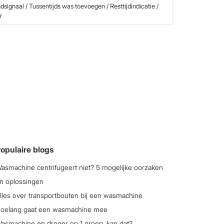
indsignaal / Tussentijds was toevoegen / Resttijdindicatie /
r
opulaire blogs
asmachine centrifugeert niet? 5 mogelijke oorzaken
n oplossingen
lles over transportbouten bij een wasmachine
oelang gaat een wasmachine mee
asmachine en droger op 1 groep, kan dat?