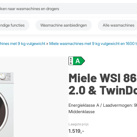
ndige functies
Wasmachine aanbiedingen
Alle wasmachines
ines met 9 kg vulgewicht
»
Miele wasmachines met 9 kg vulgewicht en 1600 
Miele WSI 
2.0 & TwinD
Energieklasse A / Laadvermogen: 9k
Middenklasse
Laagste prijs
1.519,-