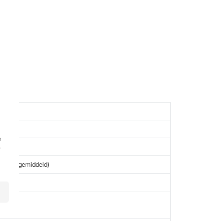
ecs
e
r
ller dan gemiddeld)