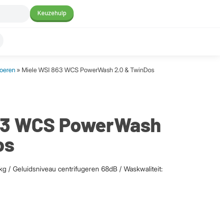
Keuzehulp
toeren
» Miele WSI 863 WCS PowerWash 2.0 & TwinDos
863 WCS PowerWash
os
g / Geluidsniveau centrifugeren 68dB / Waskwaliteit: