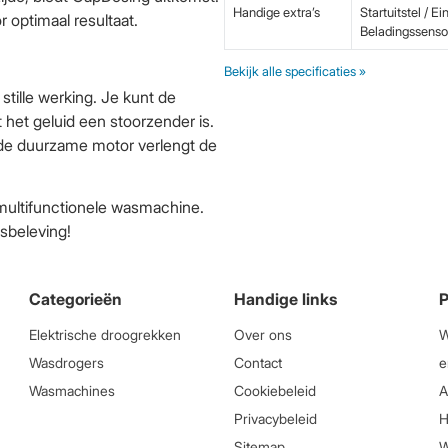
Handige extra’s
Startuitstel / E
 optimaal resultaat.
Beladingssenso
Bekijk alle specificaties »
stille werking. Je kunt de
het geluid een stoorzender is.
 de duurzame motor verlengt de
 multifunctionele wasmachine.
sbeleving!
Categorieën
Handige links
P
Elektrische droogrekken
Over ons
W
Wasdrogers
Contact
e
Wasmachines
Cookiebeleid
A
Privacybeleid
H
Sitemap
W