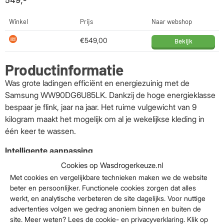
Winkel
Prijs
Naar webshop
€549,00
Bekijk
Productinformatie
Was grote ladingen efficiënt en energiezuinig met de
Samsung WW90DG6U85LK. Dankzij de hoge energieklasse
bespaar je flink, jaar na jaar. Het ruime vulgewicht van 9
kilogram maakt het mogelijk om al je wekelijkse kleding in
één keer te wassen.
Intelligente aanpassing
Cookies op Wasdrogerkeuze.nl
De wasmachine past elk programma automatisch aan op de
Met cookies en vergelijkbare technieken maken we de website
grootte van de lading. Hierdoor gebruik je zelfs bij kleine
beter en persoonlijker. Functionele cookies zorgen dat alles
wasjes minder energie. Met de slimme AI Wash functie
werkt, en analytische verbeteren de site dagelijks. Voor nuttige
wordt de juiste hoeveelheid wasmiddel en wasverzachter
advertenties volgen we gedrag anoniem binnen en buiten de
automatisch toegevoegd, wat je extra besparingen op water
site. Meer weten? Lees de cookie- en privacyverklaring. Klik op