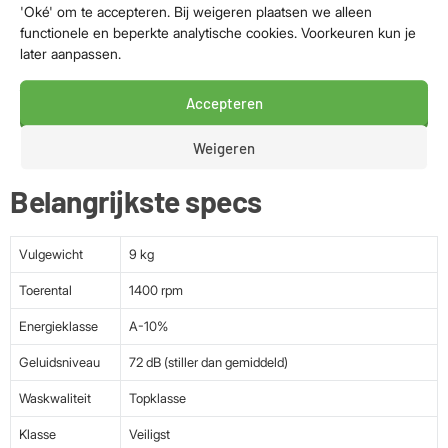
en energie oplevert.
'Oké' om te accepteren. Bij weigeren plaatsen we alleen
functionele en beperkte analytische cookies. Voorkeuren kun je
Slimme bediening
later aanpassen.
Gebruik de SmartThings app voor moeiteloze bediening.
Accepteren
Download extra programma’s en start jouw was op afstand.
Voor nog meer energiebesparing zet je de AI Energy Mode
Weigeren
aan via de app, waardoor je tot 70% zuiniger wast.
Belangrijkste specs
Vulgewicht
9 kg
Toerental
1400 rpm
Energieklasse
A-10%
Geluidsniveau
72 dB (stiller dan gemiddeld)
Waskwaliteit
Topklasse
Klasse
Veiligst