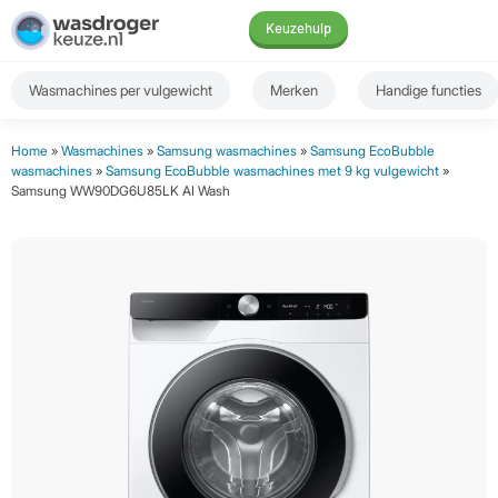
Keuzehulp
Wasmachines per vulgewicht
Merken
Handige functies
Home
»
Wasmachines
»
Samsung wasmachines
»
Samsung EcoBubble
wasmachines
»
Samsung EcoBubble wasmachines met 9 kg vulgewicht
»
Samsung WW90DG6U85LK AI Wash