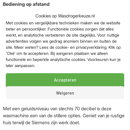
Bediening op afstand
Met de Home Connect app heb je de iQ700 serie
Cookies op Wasdrogerkeuze.nl
wasmachine altijd binnen handbereik. Kies eenvoudig het
Met cookies en vergelijkbare technieken maken we de website
gewenste programma op afstand met je smartphone. Zo
beter en persoonlijker. Functionele cookies zorgen dat alles
werkt, en analytische verbeteren de site dagelijks. Voor nuttige
maak je van jouw wasdag een georganiseerde ervaring
advertenties volgen we gedrag anoniem binnen en buiten de
zonder stress.
site. Meer weten? Lees de cookie- en privacyverklaring. Klik op
'Oké' om te accepteren. Bij weigeren plaatsen we alleen
Kreukelvrije kleding in een handomdraai
functionele en beperkte analytische cookies. Voorkeuren kun je
Weg met strijken! Met de smartFinish stoomfunctie
later aanpassen.
verminder je de helft van alle kreukels in maximaal 5
overhemden. Dit bespaart niet alleen tijd, maar maakt strijken
Accepteren
bijna overbodig.
Weigeren
Rustige wasbeurten
Met een geluidsniveau van slechts 70 decibel is deze
wasmachine een van de stillere opties. Geniet van je rustige
huis terwijl de Siemens zijn werk doet.