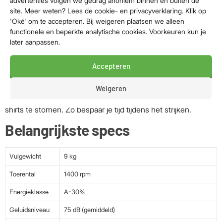
advertenties volgen we gedrag anoniem binnen en buiten de
site. Meer weten? Lees de cookie- en privacyverklaring. Klik op
een grondige reiniging van bijvoorbeeld ondergoed,
'Oké' om te accepteren. Bij weigeren plaatsen we alleen
hoeslakens en babykleertjes.
functionele en beperkte analytische cookies. Voorkeuren kun je
later aanpassen.
Bescherming en gemak
Dankzij het innovatieve FiberCatcher filter worden tot wel
Accepteren
90% van de synthetische microvezels uit jouw kleding
opgevangen. Daarnaast biedt het ‘Hemden’ programma een
Weigeren
gemakkelijke manier om kreukels te verminderen door je
shirts te stomen. Zo bespaar je tijd tijdens het strijken.
Belangrijkste specs
Vulgewicht
9 kg
Toerental
1400 rpm
Energieklasse
A-30%
Geluidsniveau
75 dB (gemiddeld)