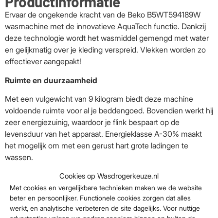
Productinformatie
Ervaar de ongekende kracht van de Beko B5WT594189W
wasmachine met de innovatieve AquaTech functie. Dankzij
deze technologie wordt het wasmiddel gemengd met water
en gelijkmatig over je kleding verspreid. Vlekken worden zo
effectiever aangepakt!
Ruimte en duurzaamheid
Met een vulgewicht van 9 kilogram biedt deze machine
voldoende ruimte voor al je beddengoed. Bovendien werkt hij
zeer energiezuinig, waardoor je flink bespaart op de
levensduur van het apparaat. Energieklasse A-30% maakt
het mogelijk om met een gerust hart grote ladingen te
wassen.
Diverse programma’s voor al jouw kleding
Cookies op Wasdrogerkeuze.nl
Met cookies en vergelijkbare technieken maken we de website
Kies uit meerdere programma’s, zoals katoen, sportkleding
beter en persoonlijker. Functionele cookies zorgen dat alles
en donker textiel. Voor extra hygiëne kun je kiezen voor het
werkt, en analytische verbeteren de site dagelijks. Voor nuttige
Hygiëne+ programma, waarbij stoom wordt toegevoegd voor