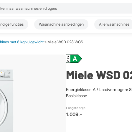
ndige functies
Wasmachine aanbiedingen
Alle wasmachines
ines met 8 kg vulgewicht
» Miele WSD 023 WCS
Miele WSD 
Energieklasse A / Laadvermogen: 8k
Basisklasse
Laagste prijs
1.009,-