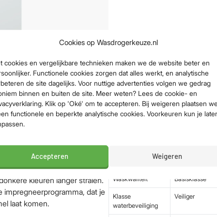
Cookies op Wasdrogerkeuze.nl
t cookies en vergelijkbare technieken maken we de website beter en
soonlijker. Functionele cookies zorgen dat alles werkt, en analytische
Belangrijkste sp
beteren de site dagelijks. Voor nuttige advertenties volgen we gedrag
oniem binnen en buiten de site. Meer weten? Lees de cookie- en
de Miele WSD 023 WCS
vacyverklaring. Klik op 'Oké' om te accepteren. Bij weigeren plaatsen w
je flink op energiekosten
Vulgewicht
8 kg
een functionele en beperkte analytische cookies. Voorkeuren kun je late
npassen.
Toerental
1400 rpm
Energieklasse
A
Accepteren
Weigeren
 wilt houden, of je regenjas wilt
Geluidsniveau
72 dB (stiller d
 programma. Het programma
Waskwaliteit
Basisklasse
onkere kleuren langer stralen.
ale impregneerprogramma, dat je
Klasse
Veiliger
mel laat komen.
waterbeveiliging