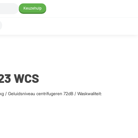
Keuzehulp
023 WCS
g / Geluidsniveau centrifugeren 72dB / Waskwaliteit: