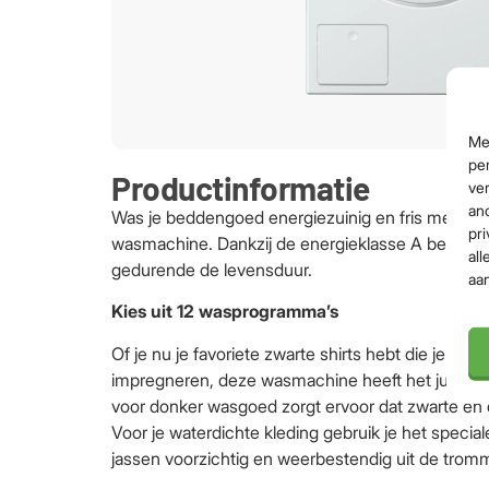
Me
per
Productinformatie
ver
an
Was je beddengoed energiezuinig en fris met 
pri
wasmachine. Dankzij de energieklasse A bespaar 
all
gedurende de levensduur.
aa
Kies uit 12 wasprogramma’s
Of je nu je favoriete zwarte shirts hebt die je mooi
impregneren, deze wasmachine heeft het juiste
voor donker wasgoed zorgt ervoor dat zwarte en d
Voor je waterdichte kleding gebruik je het speci
jassen voorzichtig en weerbestendig uit de trom