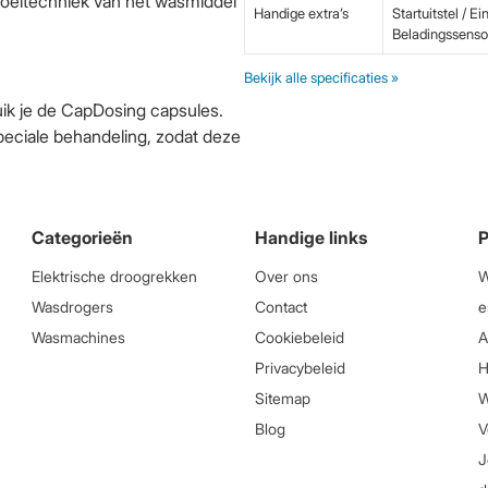
roeitechniek van het wasmiddel
Handige extra’s
Startuitstel / E
Beladingssenso
Bekijk alle specificaties »
ruik je de CapDosing capsules.
speciale behandeling, zodat deze
Categorieën
Handige links
P
Elektrische droogrekken
Over ons
W
Wasdrogers
Contact
e
Wasmachines
Cookiebeleid
A
Privacybeleid
H
Sitemap
W
Blog
V
J