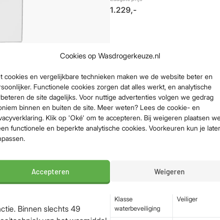
1.229,-
Cookies op Wasdrogerkeuze.nl
t cookies en vergelijkbare technieken maken we de website beter en
Belangrijkste sp
soonlijker. Functionele cookies zorgen dat alles werkt, en analytische
beteren de site dagelijks. Voor nuttige advertenties volgen we gedrag
e WWB 380 WCS PowerWash 2.0 &
oniem binnen en buiten de site. Meer weten? Lees de cookie- en
mindert deze wasmachine de
Vulgewicht
8 kg
vacyverklaring. Klik op 'Oké' om te accepteren. Bij weigeren plaatsen w
erhemd gladder uit de trommel.
een functionele en beperkte analytische cookies. Voorkeuren kun je late
Toerental
1400 rpm
npassen.
Energieklasse
A-20%
g en bespaar je flink over de
Geluidsniveau
72 dB (stiller d
lieu.
Accepteren
Weigeren
Waskwaliteit
Topklasse
Klasse
Veiliger
ctie. Binnen slechts 49
waterbeveiliging