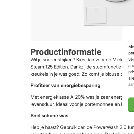
Me
Productinformatie
per
ver
Wil je sneller strijken? Kies dan voor de Miel
an
Steam 125 Edition. Dankzij de stoomfunctie ver
pri
kreukels in je was goed. Zo komt je blouse of ov
all
aa
Profiteer van energiebesparing
Met energieklasse A-20% was je zeer energiezuini
levensduur. Ideaal voor je portemonnee én het mi
Snel schone was
Heb je haast? Gebruik dan de PowerWash 2.0 fun