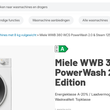
ndige functies
Wasmachine aanbiedingen
Alle wasmachines
ines met 8 kg vulgewicht
» Miele WWB 380 WCS PowerWash 2.0 & Steam 125 
Miele WWB 
PowerWash 2
Edition
Energieklasse A-20% / Laadvermoge
Waskwaliteit: Topklasse
Laagste prijs